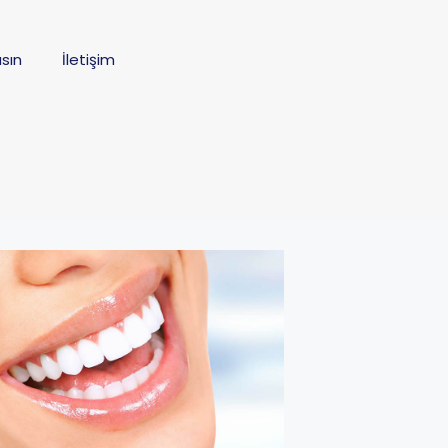
sın
İletişim