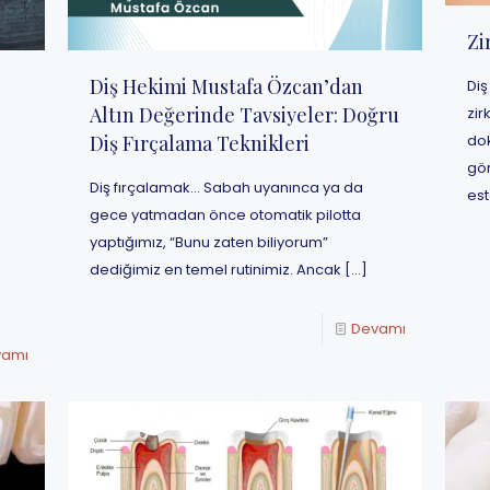
Zi
Diş Hekimi Mustafa Özcan’dan
Diş
Altın Değerinde Tavsiyeler: Doğru
zir
Diş Fırçalama Teknikleri
do
l
gör
Diş fırçalamak… Sabah uyanınca ya da
est
gece yatmadan önce otomatik pilotta
yaptığımız, “Bunu zaten biliyorum”
dediğimiz en temel rutinimiz. Ancak
[…]
Devamı
vamı