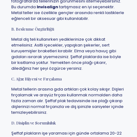
fotoğraflarda tellerinizin görünmesini istemeyebilirsiniz.
Bu durumda
Invisalign
tartışmasız en iyi seçenektir.
Metal teller ise özellikle gençler arasında renkli lastiklerle
eğlenceli bir aksesuar gibi kullanılabilir.
B. Beslenme Özgürlüğü
Metal diş teli kullanırken yediklerinize çok dikkat
etmelisiniz. Asitli içecekler, yapışkan şekerler, sert
kuruyemişler braketleri kırabilir. Elma veya havuç gibi
gıdaları ısırarak yiyemezsiniz. Şeffaf plaklarda ise böyle
bir kısıtlama yoktur. Yemekten önce plağı çıkarır,
dilediğiniz her şeyi özgürce yersiniz.
C. Ağız Hijyeni ve Fırçalama
Metal tellerin arasına gıda artıkları çok kolay sıkışır. Dişleri
fırçalamak ve arayüz fırçası kullanmak normalden daha
fazla zaman alır. Şeffaf plak tedavisinde ise plağı çıkarıp
dişlerinizi normal fırçanızla ve diş ipinizle saniyeler içinde
temizleyebilirsiniz.
D. Disiplin ve Sorumluluk
Şeffaf plakların işe yaraması için günde ortalama 20-22