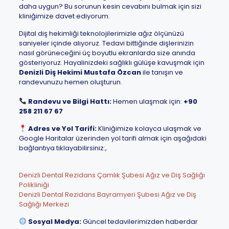
daha uygun? Bu sorunun kesin cevabını bulmak için sizi
kliniğimize davet ediyorum.
Dijital diş hekimliği teknolojilerimizle ağız ölçünüzü
saniyeler içinde alıyoruz. Tedavi bittiğinde dişlerinizin
nasıl görüneceğini üç boyutlu ekranlarda size anında
gösteriyoruz. Hayalinizdeki sağlıklı gülüşe kavuşmak için
Denizli Diş Hekimi Mustafa Özcan
ile tanışın ve
randevunuzu hemen oluşturun.
Randevu ve Bilgi Hattı:
Hemen ulaşmak için:
+90
258 211 67 67
Adres ve Yol Tarifi:
Kliniğimize kolayca ulaşmak ve
Google Haritalar üzerinden yol tarifi almak için aşağıdaki
bağlantıya tıklayabilirsiniz:,
Denizli Dental Rezidans Çamlık Şubesi Ağız ve Diş Sağlığı
Polikliniği
Denizli Dental Rezidans Bayramyeri Şubesi Ağız ve Diş
Sağlığı Merkezi
Sosyal Medya:
Güncel tedavilerimizden haberdar