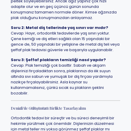
peltek söyleyebilirsiniz. Ancak ağız yapınız çok hızlı
adapte olur ve en geç üçüncü günün sonunda
konuşmanız tamamen normale döner. Kimse ağzınızda
plak olduğunu konuşmanızdan anlayamaz.
Soru 2: Metal diş tellerinde yaş sınırı var mıdır?
Cevap: Hayır, ortodontik tedavilerde yaş sınırı yoktur.
Çene kemiği ve diş etleri sağlıklı olan 15 yaşındaki bir
gence de, 50 yaşındaki bir yetişkine de metal diş teli veya
şeffaf plak tedavisi güvenle ve başarıyla uygulanabilir.
Soru 3: Şeffaf plakların temizliği nasıl yapılır?
Cevap: Plak temizliği çok basittir. Sabah ve akşam
dişlerinizi fırçaladıktan sonra, plaklarınızı da ılık suyun
altında sıvı sabun ve yumuşak bir diş fırçası yardımıyla
nazikçe fırçalayabilirsiniz. Asla kaynar su
kullanmamalısınız, çünkü sıcak su plakların şeklini
bozabilir.
Denizli’de Gülüşünüzü Birlikte Tasarlayalım
Ortodontik tedavi bir süreçtir ve bu süreci deneyimli bir
hekimle yürütmek çok önemlidir. Dişlerinizin düzelmesi
için metal teller mi yoksa görünmez şeffaf plaklar mı