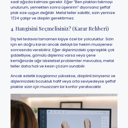
saat ağızda kalması gerekir. Eğer “Ben plakları takmayı
unuturum, yemekten sonra üşenirim” diyorsanız şeffaf
plak size uygun değildir. Metal teller sabittir, sizin yerinize
7/24 çalışır ve disiplin gerektirmez.
4. Hangisini Seçmelisiniz? (Karar Rehberi)
Diş teli tedavisi tamamen kişiye özel bir yolculuktur. Sizin
için en doğru kararı ancak detaylı bir hekim muayenesi
sonrasında verebiliriz. Eğer dişlerinizdeki çapraşıklık çok
şiddetliyse, gömülü dişleriniz varsa veya çene
kemiğinizde ağır iskeletsel problemler mevcutsa, metal
teller daha hızlı ve kesin çözüm sunabilir.
Ancak estetik kaygılarınız yüksekse, disiplinli biriyseniz ve
dişlerinizdeki bozukluk hafif veya orta seviyedeyse şeffaf
plaklar sizin için muazzam bir konfor yaratacaktır.